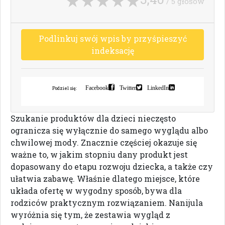
/ 5 głosów
P
o
d
l
i
n
k
u
j
s
w
ó
j
w
p
i
s
b
y
p
r
z
y
ś
p
i
e
s
z
y
ć
i
n
d
e
k
s
a
c
j
ę
Facebook
Twitter
LinkedIn
Podziel się:
Szukanie produktów dla dzieci nieczęsto
ogranicza się wyłącznie do samego wyglądu albo
chwilowej mody. Znacznie częściej okazuje się
ważne to, w jakim stopniu dany produkt jest
dopasowany do etapu rozwoju dziecka, a także czy
ułatwia zabawę. Właśnie dlatego miejsce, które
układa ofertę w wygodny sposób, bywa dla
rodziców praktycznym rozwiązaniem. Nanijula
wyróżnia się tym, że zestawia wygląd z