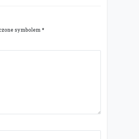
naczone symbolem
*