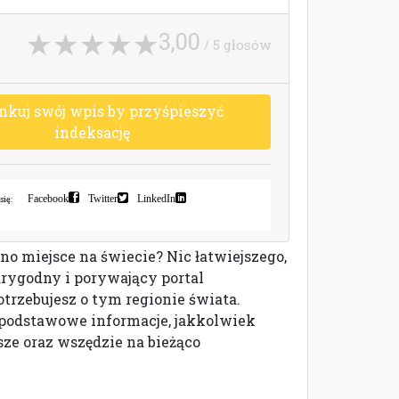
3,00
/ 5 głosów
n
k
u
j
s
w
ó
j
w
p
i
s
b
y
p
r
z
y
ś
p
i
e
s
z
y
ć
i
n
d
e
k
s
a
c
j
ę
Facebook
Twitter
LinkedIn
się:
no miejsce na świecie? Nic łatwiejszego,
arygodny i porywający portal
otrzebujesz o tym regionie świata.
 o podstawowe informacje, jakkolwiek
sze oraz wszędzie na bieżąco