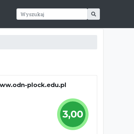
www.odn-plock.edu.pl
3,00