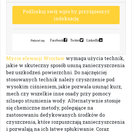
P
o
d
l
i
n
k
u
j
s
w
ó
j
w
p
i
s
b
y
p
r
z
y
ś
p
i
e
s
z
y
ć
i
n
d
e
k
s
a
c
j
ę
Facebook
Twitter
LinkedIn
Podziel się:
Mycie elewacji Wrocław
wymaga użycia technik,
jakie w skuteczny sposób usuną zanieczyszczenia
bez uszkodzeń powierzchni. Do najczęściej
stosowanych technik należy czyszczenie pod
wysokim ciśnieniem, jakie pozwala usunąć kurz,
mech czy wszelkie inne osady przy pomocy
silnego strumienia wody. Alternatywnie stosuje
się chemiczne metody, polegające na
zastosowaniu dedykowanych środków do
czyszczenia, które rozpuszczają zanieczyszczenia
i pozwalają na ich łatwe spłukiwanie. Coraz