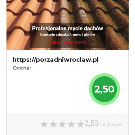
https://porzadniwroclaw.pl
Ocena:
2,50
2,50
/ 6 głosów