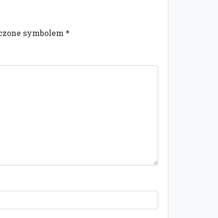
naczone symbolem
*