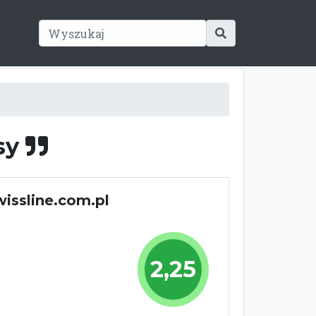
usy
wissline.com.pl
2,25