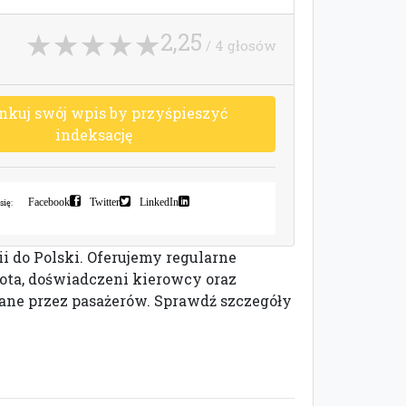
2,25
/ 4 głosów
n
k
u
j
s
w
ó
j
w
p
i
s
b
y
p
r
z
y
ś
p
i
e
s
z
y
ć
i
n
d
e
k
s
a
c
j
ę
Facebook
Twitter
LinkedIn
się:
i do Polski. Oferujemy regularne
lota, doświadczeni kierowcy oraz
ane przez pasażerów. Sprawdź szczegóły