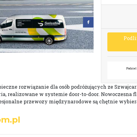
P
o
d
l
i
Podziel 
ieczne rozwiązanie dla osób podróżujących ze Szwajcari
ria, realizowane w systemie door-to-door. Nowoczesna f
ofesjonalne przewozy międzynarodowe są chętnie wybier
om.pl