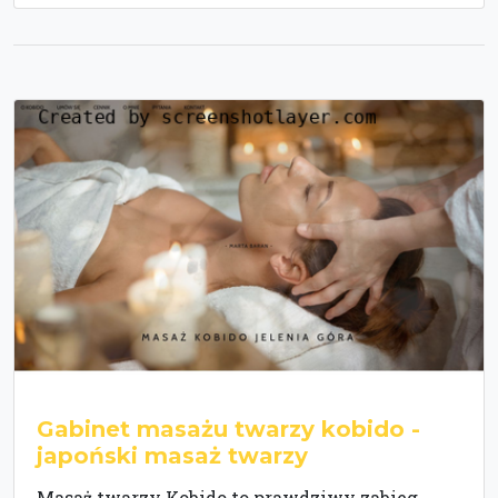
Gabinet masażu twarzy kobido -
japoński masaż twarzy
Masaż twarzy Kobido to prawdziwy zabieg