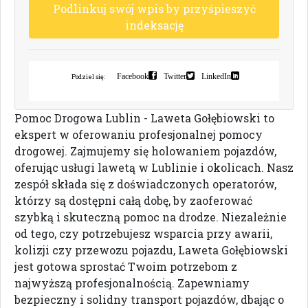
P
o
d
l
i
n
k
u
j
s
w
ó
j
w
p
i
s
b
y
p
r
z
y
ś
p
i
e
s
z
y
ć
i
n
d
e
k
s
a
c
j
ę
Facebook
Twitter
LinkedIn
Podziel się:
Pomoc Drogowa Lublin - Laweta Gołębiowski to
ekspert w oferowaniu profesjonalnej pomocy
drogowej. Zajmujemy się holowaniem pojazdów,
oferując usługi lawetą w Lublinie i okolicach. Nasz
zespół składa się z doświadczonych operatorów,
którzy są dostępni całą dobę, by zaoferować
szybką i skuteczną pomoc na drodze. Niezależnie
od tego, czy potrzebujesz wsparcia przy awarii,
kolizji czy przewozu pojazdu, Laweta Gołębiowski
jest gotowa sprostać Twoim potrzebom z
najwyższą profesjonalnością. Zapewniamy
bezpieczny i solidny transport pojazdów, dbając o