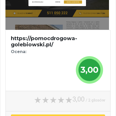
https://pomocdrogowa-
golebiowski.pl/
Ocena:
3,00
3,00
/ 2 głosów